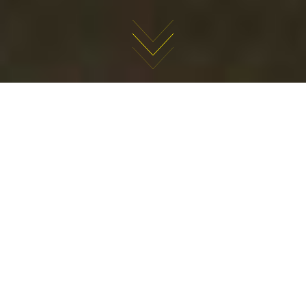
A propos
de nous
Alupart Sp. z o.o. fournit des services complets dans le
domaine du traitement des métaux sur des machines à
commande numérique (Computerized Numerical Control
- dispositifs de commande numérique par ordinateur): le
fraisage, le tournage.
En outre, nous réalisons des constructions soudées, une